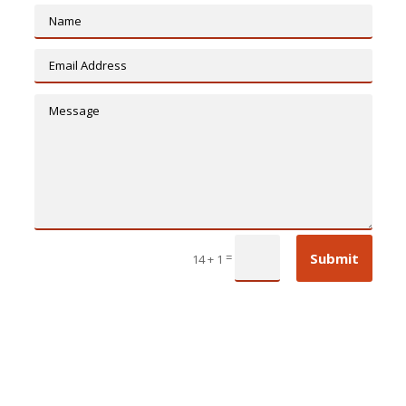
Submit
=
14 + 1