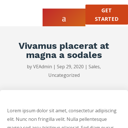
GET
STARTED
Vivamus placerat at
magna a sodales
by
VEAdmin
|
Sep 29, 2020
|
Sales
,
Uncategorized
Lorem ipsum dolor sit amet, consectetur adipiscing
elit. Nunc non fringilla velit. Nulla pellentesque
magna sed arcu tristique placerat. Sed diam purus,