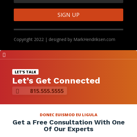
SIGN UP
Copyright 2022 | designed by MarkHendriksen.com

LET’S TALK
Let’s Get Connected
815.555.5555

DONEC EUISMOD EU LIGULA
Get a Free Consultation With One
Of Our Experts